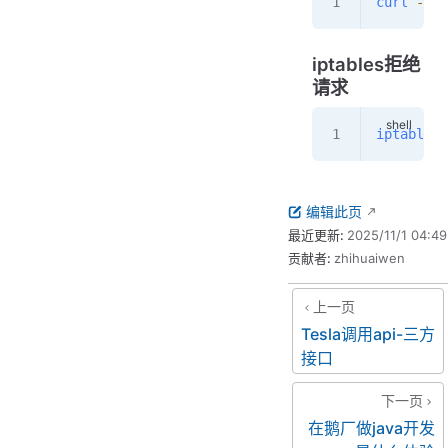
curl
 -w
 "
iptables拒绝
请求
iptables
 
编辑此页
最近更新:
2025/11/1 04:49
贡献者:
zhihuaiwen
上一页
Tesla调用api-三方
接口
下一页
在鹅厂做java开发