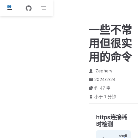
跳
至
主
一些不常
要
內
用但很实
容
用的命令
Zephery
2024/2/24
约 47 字
小于 1 分钟
https连接耗
时检测